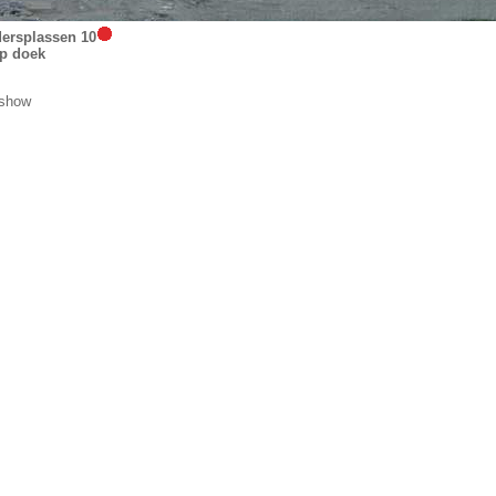
dersplassen 10
op doek
eshow