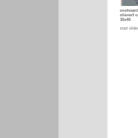
oostvaar
olieverf 
30x40
start slid