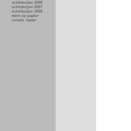
schilderijen 2008
schilderijen 2007
schilderijen 2006
werk op papier
zonder_kader