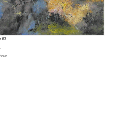
e 63
1
show