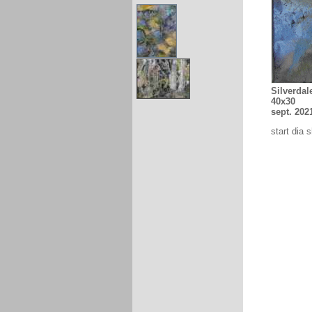
Silverdal
40x30
sept. 202
start dia 