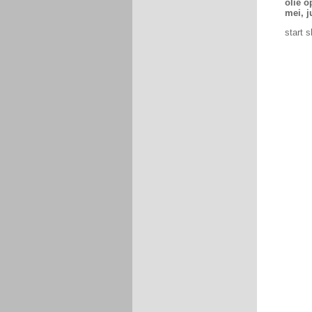
olie o
mei, j
start 