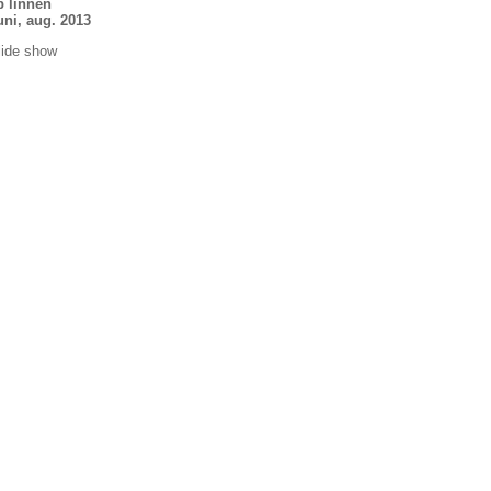
p linnen
uni, aug. 2013
slide show